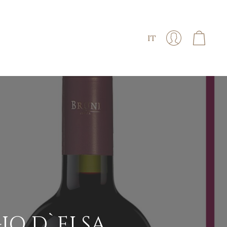
IT
IO D`ELSA