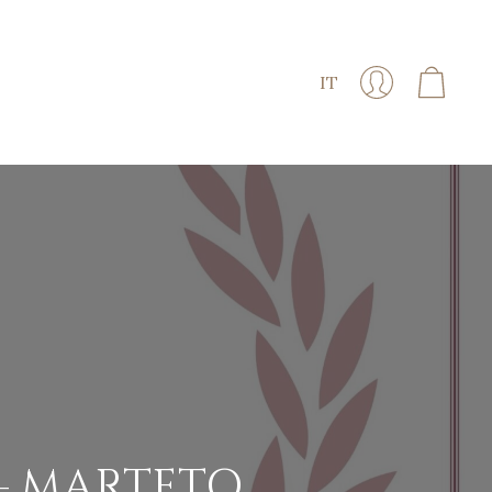
IT
– MARTETO