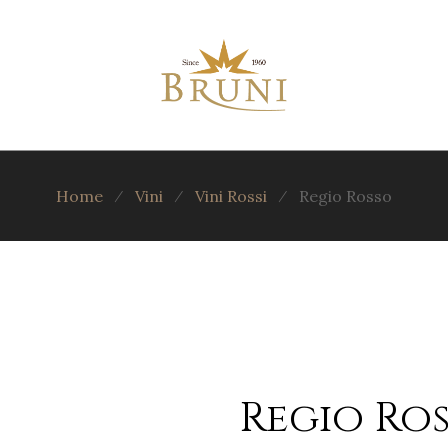
Home
⁄
Vini
⁄
Vini Rossi
⁄
Regio Rosso
Regio Ro