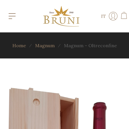
IT
Home
⁄
Magnum
⁄
Magnum – Oltreconfine