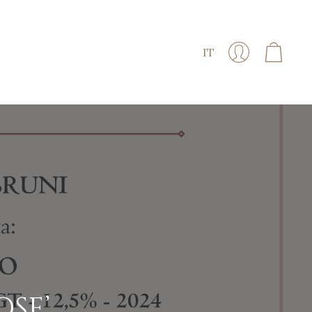
IT
OSE’